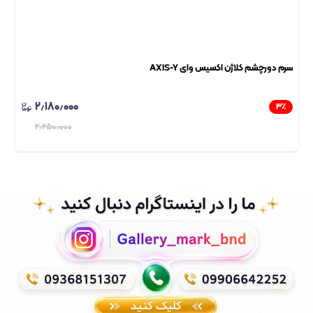
سرم دورچشم کلاژن اکسیس وای AXIS-Y
فوم
۲٫۱۸۰٫۰۰۰
۳
٪
۲٫۲۵۰٫۰۰۰