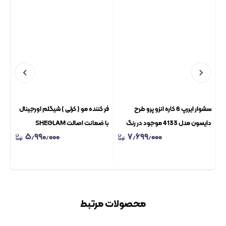
بهترین
1500
رنگ
(اتوماتیک)
قیمت
وات
بندی
-
ارسال
25
24
میلی
ساعته
متر
رنگ
های
جدید
سشوار ایررپ 6 کاره انزو پرو طرح
فر کننده مو ( کرلی ) شیگلم اورجینال
دایسون مدل 4133 موجود در رنگ
با ضمانت اصالت SHEGLAM
ax
۵٫۹۹۰٫۰۰۰
۷٫۶۹۹٫۰۰۰
بندی ارسال 24 ساعته رنگ های جدید
محصولات مرتبط