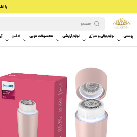
با اطم
پوستی
لوازم برقی و شارژی
لوازم آرایشی
محصولات مویی
ادکلن
آینه Uv چیست