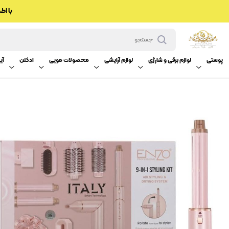
با اطم
پوستی
لوازم برقی و شارژی
لوازم آرایشی
محصولات مویی
ادکلن
آینه Uv چیست