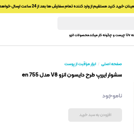
ینان خرید کنید مستقیم از وارد کننده تمام سفارش ها بعد از 24 ساعت ارسال خواهد شد
 و چگونه کار میکند
محصولات انزو
صفحه اصلی
ابزار مراقبت از پوست
سشوار ایررپ طرح دایسون انزو V8 مدل en 755
ناموجود
افزودن به سبد خرید