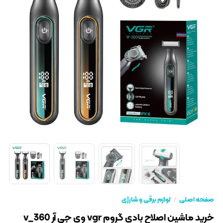
صفحه اصلی
لوازم برقی و شارژی
خرید ماشین اصلاح بادی گروم vgr وی جی آر v_360