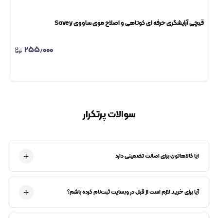
قیچی آرایشگری حرفه ای کوتاهی و اصلاح موی ساووی Savey
سشو
۲۵۵٫۰۰۰
سوالات پرتکرار
ایا کالاهاتون برای اصالت تضمینی دارد
آیا برای خرید لازم است از قبل در وبسایت ثبت‌نام کرده باشم؟