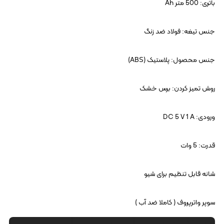
باتری: 500 متر Ah
جنس تیغه: فولاد ضد زنگ
جنس محصول: پلاستیک (ABS)
روش تمیز کردن: برس خشک
ورودی: DC 5 V 1 A
قدرت: 5 وات
شانه قابل تنظیم برای شیو
سوپر واترپروف ( کاملا ضد آب )