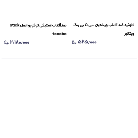
فلوئید ضد آفتاب ویتامین سی C بی رنگ
ضدآفتاب استیکی توکوبو اصل stick
ویتالیر
tocobo
۵۶۵٫۰۰۰
۲٫۱۸۰٫۰۰۰