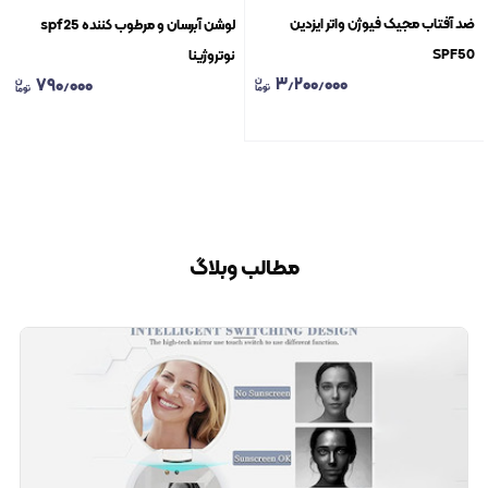
ضد آفتاب مجیک فیوژن واتر ایزدین
لوشن آبرسان و مرطوب کننده spf25
SPF50
نوتروژینا
۳٫۲۰۰٫۰۰۰
۷۹۰٫۰۰۰
مطالب وبلاگ